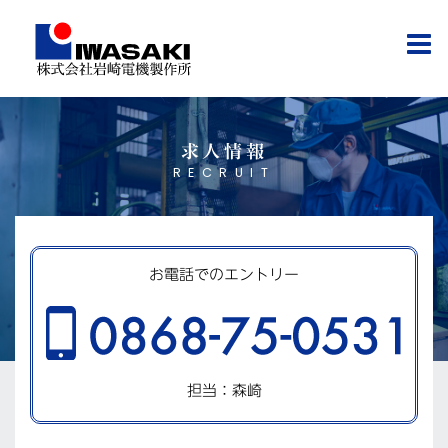
コ
ン
テ
ン
ツ
へ
ス
求人情報
キ
RECRUIT
ッ
プ
お電話でのエントリー
担当：森崎