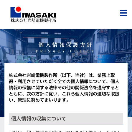
コ
ン
テ
ン
ツ
へ
ス
個人情報保護方針
キ
PRIVACY POLICY
ッ
プ
株式会社岩崎電機製作所（以下、当社）は、業務上取
得・利用させていただく全ての個人情報について、個人
情報の保護に関する法律その他の関係法令を遵守すると
ともに、次の方針に従い、これら個人情報の適切な取扱
い、管理に努めてまいります。
個人情報の収集について